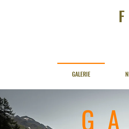
GALERIE
N
GA