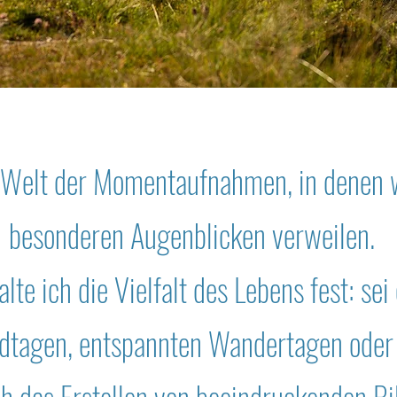
e Welt der Momentaufnahmen, in denen
besonderen Augenblicken verweilen.
lte ich die Vielfalt des Lebens fest: sei
dtagen, entspannten Wandertagen oder