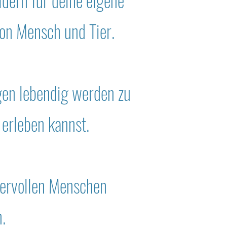
dern für deine eigene
on Mensch und Tier.
gen lebendig werden zu
erleben kannst.
ndervollen Menschen
n
.