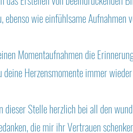
 das Erstellen von beeindruckenden Bil
u, ebenso wie einfühlsame Aufnahmen v
 meinen Momentaufnahmen die Erinnerun
du deine Herzensmomente immer wieder 
 dieser Stelle herzlich bei all den wu
edanken, die mir ihr Vertrauen schenke