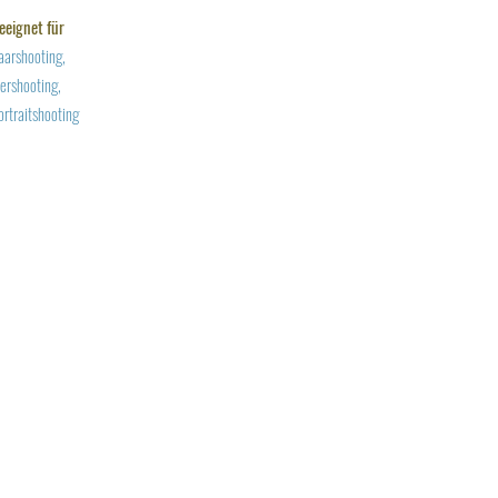
eeignet für
aarshooting,
iershooting,
ortraitshooting