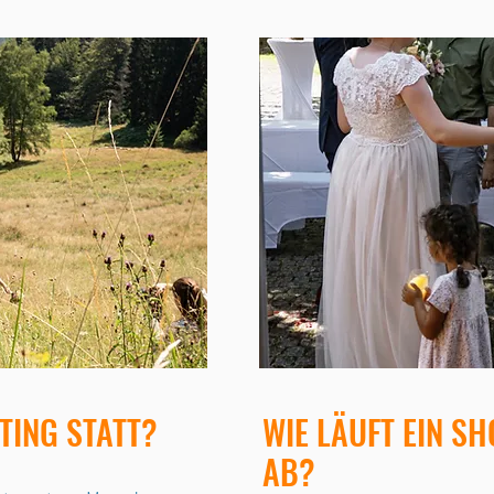
TING STATT?
WIE LÄUFT EIN SH
AB?