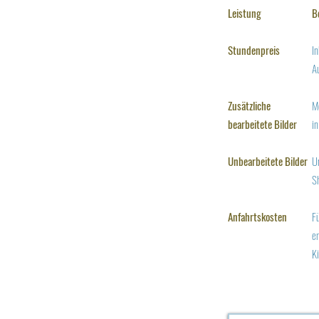
Leistung
B
Stundenpreis
In
A
Zusätzliche
Mö
bearbeitete Bilder
i
Unbearbeitete Bilder
U
Sh
Anfahrtskosten
Fü
e
K