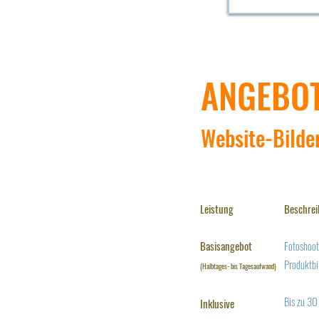
ANGEBOT
Website-Bilde
Leistung
Beschre
Basisangebot
Fotoshoot
Produktbil
(Halbtages- bis Tagesaufwand)
Bis zu 30
Inklusive